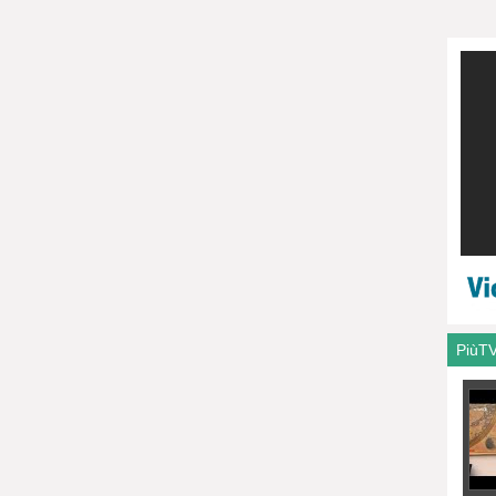
capit
PiùT