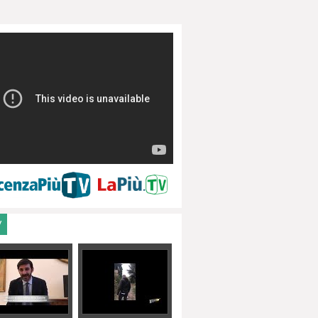
ale
V