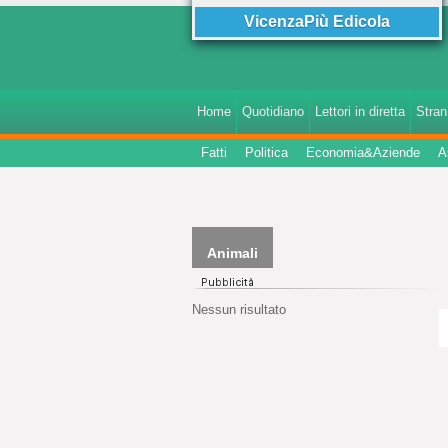
VicenzaPiù Edicola
Home
Quotidiano
Lettori in diretta
StranI
Fatti
Politica
Economia&Aziende
A
Animali
Nessun risultato