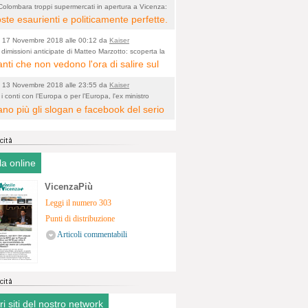
eve essere per forza in opposizione a
Colombara troppi supermercati in apertura a Vicenza:
o)
ovarli fu l'amministrazione di cui faceva parte
ste esaurienti e politicamente perfette.
o che hanno fatto gli altri.
lombara "fa il nesci eccellenza o non
 17 Novembre 2018 alle 00:12 da
Kaiser
pito?". Le elezioni le ha perse, ed è
 dimissioni anticipate di Matteo Marzotto: scoperta la
entanza sia pur minima di Vicenza a Rimini a poco
anti che non vedono l'ora di salire sul
sto SOLO, con un regolamento
co in Borsa
 del vincitore, con risultati tragicomici,
nale che LE permette di fare GRUPPO
i 13 Novembre 2018 alle 23:55 da
Kaiser
o due che coerenti con se stessi
na sola Persona. Cosa ci sta a fare lì,
 i conti con l’Europa o per l’Europa, l'ex ministro
a Vicenza: "l'Italia è un paese bancocentrico e ha
no più gli slogan e facebook del serio
ono dalla giostra.
 nel PD così fa "gruppo"....Amen.
lema di credibilità"
o.
la online
VicenzaPiù
Leggi il numero 303
Punti di distribuzione
Articoli commentabili
tri siti del nostro network