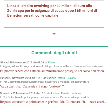
Linea di credito revolving per 40 milioni di euro alla
Zonin spa per le esigenze di cassa dopo i 65 milioni di
Benetton versati come capitale
Commenti degli utenti
Giovedi 29 Novembre 2018 alle 09:38 da
Kaiser
In Aggregazione Aim-Agsm, ripreso il dialogo. Il sindaco Rucco: "necessario accelerare i
tempi"
Fa piacere sapere che l'attuale amministrazione prosegue nel solco dell'azione iniziata dalla vecchia senza tante polemiche. Come per la mostra al Chiericati, si dimostra che l'amministrazione non deve essere per forza in opposizione a quello che hanno fatto gli altri.
Lunedi 26 Novembre 2018 alle 10:21 da
Luciano Parolin (Luciano)
In Per Colombara troppi supermercati in apertura a Vicenza: ad approvarli fu
l'amministrazione di cui faceva parte
Varda che roba! Carneade chi sono "costoro" ?
Domenica 25 Novembre 2018 alle 18:11 da
Luciano Parolin (Luciano)
In Per Colombara troppi supermercati in apertura a Vicenza: ad approvarli fu
l'amministrazione di cui faceva parte
Risposte esaurienti e politicamente perfette. Ma Colombara "fa il nesci eccellenza o non ha capito?". Le elezioni le ha perse, ed è rimasto SOLO, con un regolamento comunale che LE permette di fare GRUPPO con una sola Persona. Cosa ci sta a fare lì, entri nel PD così fa "gruppo"....Amen.