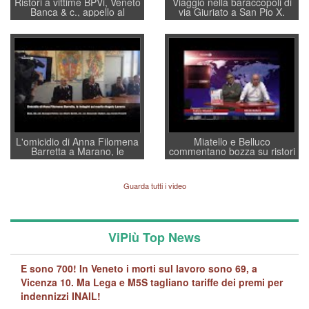
Ristori a vittime BPVi, Veneto
Viaggio nella baraccopoli di
Banca & c., appello al
via Giuriato a San Pio X.
sottosegretario Alessio
Vicenza ai Vicentini: “faremo
Villarosa: per mettere ordine
un regalo di Natale ai
convochi con Di Maio CNCU
residenti”
a supporto della cabina di
regia al Mef
L'omicidio di Anna Filomena
Miatello e Belluco
Barretta a Marano, le
commentano bozza su ristori
indagini dei carabinieri di
BPVi e Veneto Banca
Vicenza sul marito Angelo
Lavarra: più avvincenti di
Guarda tutti i video
quelle di... Barbara D'Urso
ViPiù Top News
E sono 700! In Veneto i morti sul lavoro sono 69, a
Vicenza 10. Ma Lega e M5S tagliano tariffe dei premi per
indennizzi INAIL!