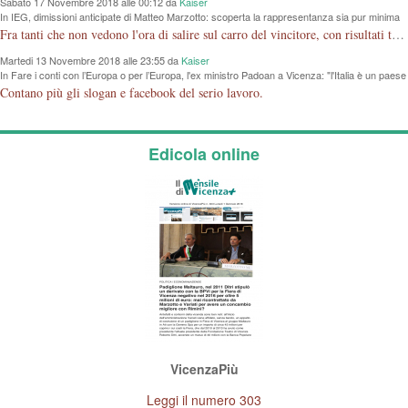
Sabato 17 Novembre 2018 alle 00:12 da
Kaiser
In IEG, dimissioni anticipate di Matteo Marzotto: scoperta la rappresentanza sia pur minima
di Vicenza a Rimini a poco da sbarco in Borsa
Fra tanti che non vedono l'ora di salire sul carro del vincitore, con risultati tragicomici, almeno due che coerenti con se stessi scendono dalla giostra.
Martedi 13 Novembre 2018 alle 23:55 da
Kaiser
In Fare i conti con l’Europa o per l’Europa, l'ex ministro Padoan a Vicenza: "l'Italia è un paese
bancocentrico e ha un problema di credibilità"
Contano più gli slogan e facebook del serio lavoro.
Edicola online
VicenzaPiù
Leggi il numero 303