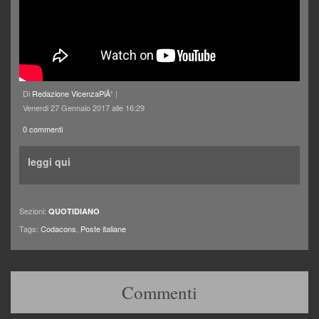
Di
Redazione VicenzaPiÃ¹
|
Venerdi 27 Gennaio 2017 alle 16:29
0 commenti
leggi qui
Sezioni:
QUOTIDIANO
Tags:
Codacons
,
Poste italiane
Commenti