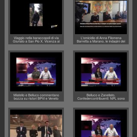
Viaggio nella baraccopoli di via
L'omicidio di Anna Filomena
Giuriato a San Pio X. Vicenza ai
Barretta a Marano, le indagini dei
Vicentini: “faremo un regalo di
carabinieri di Vicenza sul marito
Natale ai residenti”
Angelo Lavarra: più avvincenti di
quelle di... Barbara D'Urso
Miatello e Belluco commentano
Belluco e Zanellato,
bozza su ristori BPVi e Veneto
Confedercontribuenti: NPL sono
Banca
debiti o crediti?