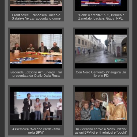
Front office, Francesco Rucco e
"Debiti o crediti?" n. 2, Belluco e
Gabriele Verza raccontano come
Zanellato: baciate, Gacs, NPL,
anagrafe e stato civile entro l'anno
usura
torneranno in piazza Biade
Seconda Edizione Aim Energy Trail
Con Nero Cemento s'inaugura Un
presentata da Otello Dalla Rosa
libro in Più
Assemblea "Noi che credevamo
Un vicentino scrive a Mons. Pizziol:
nella BPVi"
azioni BPVi di enti religiosi e "buchi"
don Paolo Zanutel