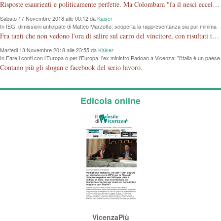
l'amministrazione di cui faceva parte
Risposte esaurienti e politicamente perfette. Ma Colombara "fa il nesci eccellenza o non ha capito?". Le elezioni le ha perse, ed è rimasto SOLO, con un regolamento comunale che LE permette di fare GRUPPO con una sola Persona. Cosa ci sta a fare lì, entri nel PD così fa "gruppo"....Amen.
Sabato 17 Novembre 2018 alle 00:12 da
Kaiser
In IEG, dimissioni anticipate di Matteo Marzotto: scoperta la rappresentanza sia pur minima
di Vicenza a Rimini a poco da sbarco in Borsa
Fra tanti che non vedono l'ora di salire sul carro del vincitore, con risultati tragicomici, almeno due che coerenti con se stessi scendono dalla giostra.
Martedi 13 Novembre 2018 alle 23:55 da
Kaiser
In Fare i conti con l’Europa o per l’Europa, l'ex ministro Padoan a Vicenza: "l'Italia è un paese
bancocentrico e ha un problema di credibilità"
Contano più gli slogan e facebook del serio lavoro.
Edicola online
VicenzaPiù