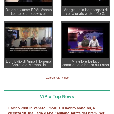
Ristori a vittime BPVi, Veneto
Viaggio nella baraccopoli di
Banca & c., appello al
via Giuriato a San Pio X.
sottosegretario Alessio
Vicenza ai Vicentini: “faremo
Villarosa: per mettere ordine
un regalo di Natale ai
convochi con Di Maio CNCU
residenti”
a supporto della cabina di
regia al Mef
L'omicidio di Anna Filomena
Miatello e Belluco
Barretta a Marano, le
commentano bozza su ristori
indagini dei carabinieri di
BPVi e Veneto Banca
Vicenza sul marito Angelo
Lavarra: più avvincenti di
Guarda tutti i video
quelle di... Barbara D'Urso
ViPiù Top News
E sono 700! In Veneto i morti sul lavoro sono 69, a
Vicenza 10. Ma Lega e M5S tagliano tariffe dei premi per