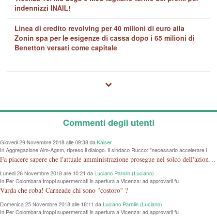
indennizzi INAIL!
Linea di credito revolving per 40 milioni di euro alla
Zonin spa per le esigenze di cassa dopo i 65 milioni di
Benetton versati come capitale
Commenti degli utenti
Giovedi 29 Novembre 2018 alle 09:38 da
Kaiser
In Aggregazione Aim-Agsm, ripreso il dialogo. Il sindaco Rucco: "necessario accelerare i
tempi"
Fa piacere sapere che l'attuale amministrazione prosegue nel solco dell'azione iniziata dalla vecchia senza tante polemiche. Come per la mostra al Chiericati, si dimostra che l'amministrazione non deve essere per forza in opposizione a quello che hanno fatto gli altri.
Lunedi 26 Novembre 2018 alle 10:21 da
Luciano Parolin (Luciano)
In Per Colombara troppi supermercati in apertura a Vicenza: ad approvarli fu
l'amministrazione di cui faceva parte
Varda che roba! Carneade chi sono "costoro" ?
Domenica 25 Novembre 2018 alle 18:11 da
Luciano Parolin (Luciano)
In Per Colombara troppi supermercati in apertura a Vicenza: ad approvarli fu