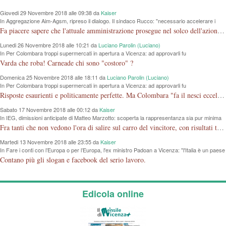
Giovedi 29 Novembre 2018 alle 09:38 da
Kaiser
In Aggregazione Aim-Agsm, ripreso il dialogo. Il sindaco Rucco: "necessario accelerare i
tempi"
Fa piacere sapere che l'attuale amministrazione prosegue nel solco dell'azione iniziata dalla vecchia senza tante polemiche. Come per la mostra al Chiericati, si dimostra che l'amministrazione non deve essere per forza in opposizione a quello che hanno fatto gli altri.
Lunedi 26 Novembre 2018 alle 10:21 da
Luciano Parolin (Luciano)
In Per Colombara troppi supermercati in apertura a Vicenza: ad approvarli fu
l'amministrazione di cui faceva parte
Varda che roba! Carneade chi sono "costoro" ?
Domenica 25 Novembre 2018 alle 18:11 da
Luciano Parolin (Luciano)
In Per Colombara troppi supermercati in apertura a Vicenza: ad approvarli fu
l'amministrazione di cui faceva parte
Risposte esaurienti e politicamente perfette. Ma Colombara "fa il nesci eccellenza o non ha capito?". Le elezioni le ha perse, ed è rimasto SOLO, con un regolamento comunale che LE permette di fare GRUPPO con una sola Persona. Cosa ci sta a fare lì, entri nel PD così fa "gruppo"....Amen.
Sabato 17 Novembre 2018 alle 00:12 da
Kaiser
In IEG, dimissioni anticipate di Matteo Marzotto: scoperta la rappresentanza sia pur minima
di Vicenza a Rimini a poco da sbarco in Borsa
Fra tanti che non vedono l'ora di salire sul carro del vincitore, con risultati tragicomici, almeno due che coerenti con se stessi scendono dalla giostra.
Martedi 13 Novembre 2018 alle 23:55 da
Kaiser
In Fare i conti con l’Europa o per l’Europa, l'ex ministro Padoan a Vicenza: "l'Italia è un paese
bancocentrico e ha un problema di credibilità"
Contano più gli slogan e facebook del serio lavoro.
Edicola online