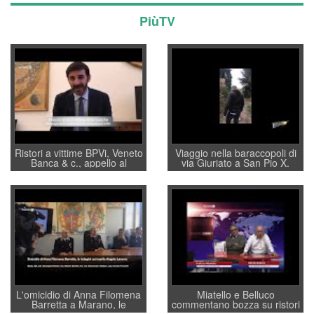
PiùTV
Ristori a vittime BPVi, Veneto
Viaggio nella baraccopoli di
Banca & c., appello al
via Giuriato a San Pio X.
sottosegretario Alessio
Vicenza ai Vicentini: “faremo
Villarosa: per mettere ordine
un regalo di Natale ai
convochi con Di Maio CNCU
residenti”
a supporto della cabina di
regia al Mef
L'omicidio di Anna Filomena
Miatello e Belluco
Barretta a Marano, le
commentano bozza su ristori
indagini dei carabinieri di
BPVi e Veneto Banca