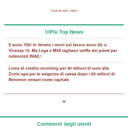
Vicenza sul marito Angelo
Lavarra: più avvincenti di
Guarda tutti i video
quelle di... Barbara D'Urso
ViPiù Top News
E sono 700! In Veneto i morti sul lavoro sono 69, a
Vicenza 10. Ma Lega e M5S tagliano tariffe dei premi per
indennizzi INAIL!
Linea di credito revolving per 40 milioni di euro alla
Zonin spa per le esigenze di cassa dopo i 65 milioni di
Benetton versati come capitale
Commenti degli utenti