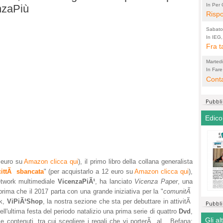
non d
In Per 
(Lucian
enzaPiù
ad appr
Rispo
quell
Ma Co
Sabato
ha ca
In IEG,
rappres
Fra t
rima
da sbar
carro
comu
Marted
almen
con u
In Fare
Padoan 
Conta
scend
entri
un prob
lavor
Edico
 euro su
Amazon clicca qui
), il primo libro della collana generalista
cittÃ sbancata
" (per acquistarlo a 12 euro su
Amazon clicca qui
),
network multimediale
VicenzaPiÃ¹
, ha lanciato
Vicenza Paper
, una
prima che il 2017 parta con una grande iniziativa per la "
comunitÃ
rk,
ViPiÃ¹Shop
, la nostra sezione che sta per debuttare in attivitÃ
l'ultima festa del periodo natalizio una prima serie di quattro
Dvd
,
Gli al
 e contenuti, tra cui scegliere i regali che vi porterÃ al... Befana: