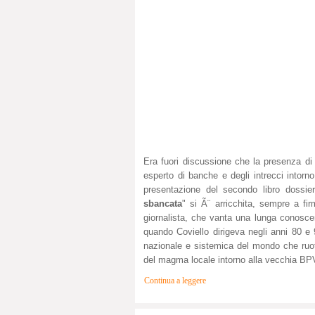
Era fuori discussione che la presenza d
esperto di banche e degli intrecci intorn
presentazione del secondo libro dossie
sbancata
" si Ã¨ arricchita, sempre a fi
giornalista, che vanta una lunga conoscenz
quando Coviello dirigeva
negli anni 80 e 
nazionale e sistemica del mondo che ruot
del magma locale intorno alla vecchia BP
Continua a leggere