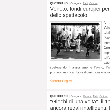
|
QUOTIDIANO
Categorie:
Fatti
,
Cultura
Veneto, fondi europei per
dello spettacolo
A s
Val
tota
"Son
inno
Cor
impr
tutt
azi
sostenendo finanziariamente l'avvio, l
promuovano ricambio e diversificazione ne
Continua a leggere
|
QUOTIDIANO
Categorie:
Cinema
,
Fatti
,
Cultura
"Giochi di una volta", il
ancora regali intelligenti, 