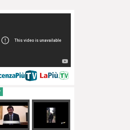
ale
V