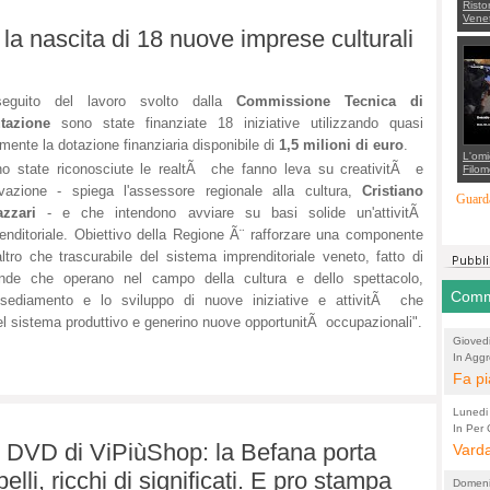
Risto
Venet
appel
 la nascita di 18 nuove imprese culturali
Aless
mette
con 
suppo
regia
eguito del lavoro svolto dalla
Commissione Tecnica di
utazione
sono state finanziate 18 iniziative utilizzando quasi
lmente la dotazione finanziaria disponibile di
1,5 milioni di euro
.
L'omi
o state riconosciute le realtÃ che fanno leva su creativitÃ e
Filom
Maran
vazione - spiega l'assessore regionale alla cultura,
Cristiano
carab
Guarda
marit
azzari
- e che intendono avviare su basi solide un'attivitÃ
più a
enditoriale. Obiettivo della Regione Ã¨ rafforzare una componente
di...
'altro che trascurabile del sistema imprenditoriale veneto, fatto di
ende che operano nel campo della cultura e dello spettacolo,
Comme
'insediamento e lo sviluppo di nuove iniziative e attivitÃ che
l sistema produttivo e generino nuove opportunitÃ occupazionali".
Gioved
In Aggr
Rucco: 
Fa pi
ammin
Lunedi
dell'
In Per 
(Lucian
 1° DVD di ViPiùShop: la Befana porta
ad appr
Vard
polem
"cost
Chier
belli, ricchi di significati. E pro stampa
Domeni