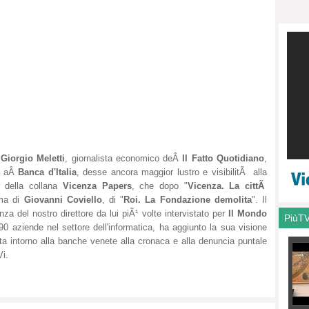
capit
i
Giorgio Meletti
, giornalista economico de
Â
Il Fatto Quotidiano
,
o a
Â
Banca d'Italia
, desse ancora maggior lustro e visibilitÃ alla
r della collana
Vicenza Papers
, che dopo "
Vicenza. La cittÃ
rma di
Giovanni Coviello
, di "
Roi. La Fondazione demolita
". Il
a del nostro direttore da lui piÃ¹ volte intervistato per
Il Mondo
PiùT
90 aziende nel settore dell'informatica, ha aggiunto la sua visione
a intorno alla banche venete alla cronaca e alla denuncia puntale
Vi.