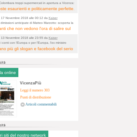
eve essere per forza in opposizione a
Colombara troppi supermercati in apertura a Vicenza:
o)
ovarli fu l'amministrazione di cui faceva parte
ste esaurienti e politicamente perfette.
o che hanno fatto gli altri.
lombara "fa il nesci eccellenza o non
 17 Novembre 2018 alle 00:12 da
Kaiser
pito?". Le elezioni le ha perse, ed è
 dimissioni anticipate di Matteo Marzotto: scoperta la
entanza sia pur minima di Vicenza a Rimini a poco
anti che non vedono l'ora di salire sul
sto SOLO, con un regolamento
co in Borsa
 del vincitore, con risultati tragicomici,
nale che LE permette di fare GRUPPO
i 13 Novembre 2018 alle 23:55 da
Kaiser
o due che coerenti con se stessi
na sola Persona. Cosa ci sta a fare lì,
 i conti con l’Europa o per l’Europa, l'ex ministro
a Vicenza: "l'Italia è un paese bancocentrico e ha
no più gli slogan e facebook del serio
ono dalla giostra.
 nel PD così fa "gruppo"....Amen.
lema di credibilità"
o.
la online
VicenzaPiù
Leggi il numero 303
Punti di distribuzione
Articoli commentabili
tri siti del nostro network