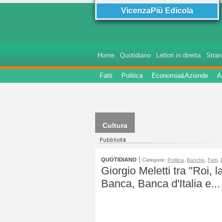
VicenzaPiù Edicola
Home
Quotidiano
Lettori in diretta
StranI
Fatti
Politica
Economia&Aziende
A
Cultura
|
QUOTIDIANO
Categorie:
Politica
,
Banche
,
Fatti
,
Giorgio Meletti tra "Roi,
Banca, Banca d'Italia e..