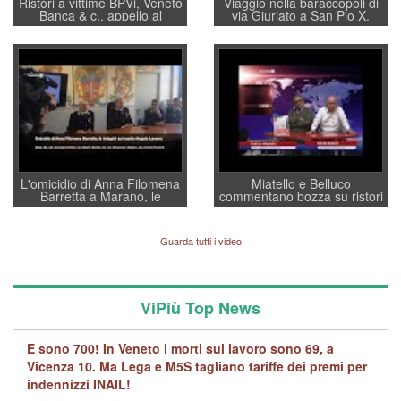
Ristori a vittime BPVi, Veneto
Viaggio nella baraccopoli di
Banca & c., appello al
via Giuriato a San Pio X.
sottosegretario Alessio
Vicenza ai Vicentini: “faremo
Villarosa: per mettere ordine
un regalo di Natale ai
convochi con Di Maio CNCU
residenti”
a supporto della cabina di
regia al Mef
L'omicidio di Anna Filomena
Miatello e Belluco
Barretta a Marano, le
commentano bozza su ristori
indagini dei carabinieri di
BPVi e Veneto Banca
Vicenza sul marito Angelo
Lavarra: più avvincenti di
Guarda tutti i video
quelle di... Barbara D'Urso
ViPiù Top News
E sono 700! In Veneto i morti sul lavoro sono 69, a
Vicenza 10. Ma Lega e M5S tagliano tariffe dei premi per
indennizzi INAIL!