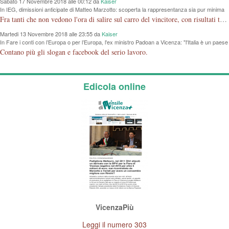
Sabato 17 Novembre 2018 alle 00:12 da
Kaiser
In IEG, dimissioni anticipate di Matteo Marzotto: scoperta la rappresentanza sia pur minima
di Vicenza a Rimini a poco da sbarco in Borsa
Fra tanti che non vedono l'ora di salire sul carro del vincitore, con risultati tragicomici, almeno due che coerenti con se stessi scendono dalla giostra.
Martedi 13 Novembre 2018 alle 23:55 da
Kaiser
In Fare i conti con l’Europa o per l’Europa, l'ex ministro Padoan a Vicenza: "l'Italia è un paese
bancocentrico e ha un problema di credibilità"
Contano più gli slogan e facebook del serio lavoro.
Edicola online
VicenzaPiù
Leggi il numero 303