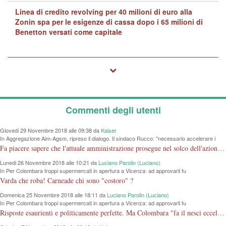
Linea di credito revolving per 40 milioni di euro alla
Zonin spa per le esigenze di cassa dopo i 65 milioni di
Benetton versati come capitale
Commenti degli utenti
Giovedi 29 Novembre 2018 alle 09:38 da
Kaiser
In Aggregazione Aim-Agsm, ripreso il dialogo. Il sindaco Rucco: "necessario accelerare i
tempi"
Fa piacere sapere che l'attuale amministrazione prosegue nel solco dell'azione iniziata dalla vecchia senza tante polemiche. Come per la mostra al Chiericati, si dimostra che l'amministrazione non deve essere per forza in opposizione a quello che hanno fatto gli altri.
Lunedi 26 Novembre 2018 alle 10:21 da
Luciano Parolin (Luciano)
In Per Colombara troppi supermercati in apertura a Vicenza: ad approvarli fu
l'amministrazione di cui faceva parte
Varda che roba! Carneade chi sono "costoro" ?
Domenica 25 Novembre 2018 alle 18:11 da
Luciano Parolin (Luciano)
In Per Colombara troppi supermercati in apertura a Vicenza: ad approvarli fu
l'amministrazione di cui faceva parte
Risposte esaurienti e politicamente perfette. Ma Colombara "fa il nesci eccellenza o non ha capito?". Le elezioni le ha perse, ed è rimasto SOLO, con un regolamento comunale che LE permette di fare GRUPPO con una sola Persona. Cosa ci sta a fare lì, entri nel PD così fa "gruppo"....Amen.