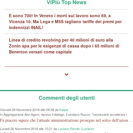
ViPiù Top News
E sono 700! In Veneto i morti sul lavoro sono 69, a
Vicenza 10. Ma Lega e M5S tagliano tariffe dei premi per
indennizzi INAIL!
Linea di credito revolving per 40 milioni di euro alla
Zonin spa per le esigenze di cassa dopo i 65 milioni di
Benetton versati come capitale
Commenti degli utenti
Giovedi 29 Novembre 2018 alle 09:38 da
Kaiser
In Aggregazione Aim-Agsm, ripreso il dialogo. Il sindaco Rucco: "necessario accelerare i
tempi"
Fa piacere sapere che l'attuale amministrazione prosegue nel solco dell'azione iniziata dalla vecchia senza tante polemiche. Come per la mostra al Chiericati, si dimostra che l'amministrazione non deve essere per forza in opposizione a quello che hanno fatto gli altri.
Lunedi 26 Novembre 2018 alle 10:21 da
Luciano Parolin (Luciano)