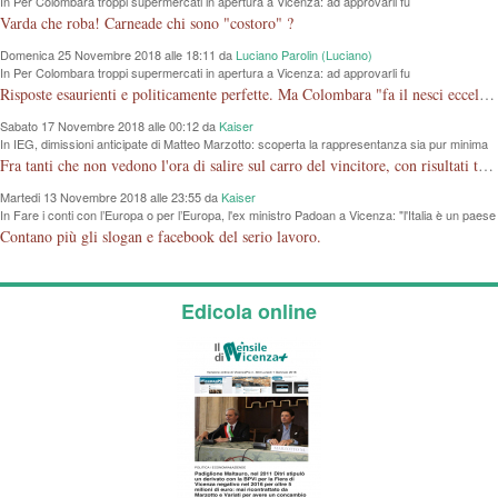
In Per Colombara troppi supermercati in apertura a Vicenza: ad approvarli fu
l'amministrazione di cui faceva parte
Varda che roba! Carneade chi sono "costoro" ?
Domenica 25 Novembre 2018 alle 18:11 da
Luciano Parolin (Luciano)
In Per Colombara troppi supermercati in apertura a Vicenza: ad approvarli fu
l'amministrazione di cui faceva parte
Risposte esaurienti e politicamente perfette. Ma Colombara "fa il nesci eccellenza o non ha capito?". Le elezioni le ha perse, ed è rimasto SOLO, con un regolamento comunale che LE permette di fare GRUPPO con una sola Persona. Cosa ci sta a fare lì, entri nel PD così fa "gruppo"....Amen.
Sabato 17 Novembre 2018 alle 00:12 da
Kaiser
In IEG, dimissioni anticipate di Matteo Marzotto: scoperta la rappresentanza sia pur minima
di Vicenza a Rimini a poco da sbarco in Borsa
Fra tanti che non vedono l'ora di salire sul carro del vincitore, con risultati tragicomici, almeno due che coerenti con se stessi scendono dalla giostra.
Martedi 13 Novembre 2018 alle 23:55 da
Kaiser
In Fare i conti con l’Europa o per l’Europa, l'ex ministro Padoan a Vicenza: "l'Italia è un paese
bancocentrico e ha un problema di credibilità"
Contano più gli slogan e facebook del serio lavoro.
Edicola online