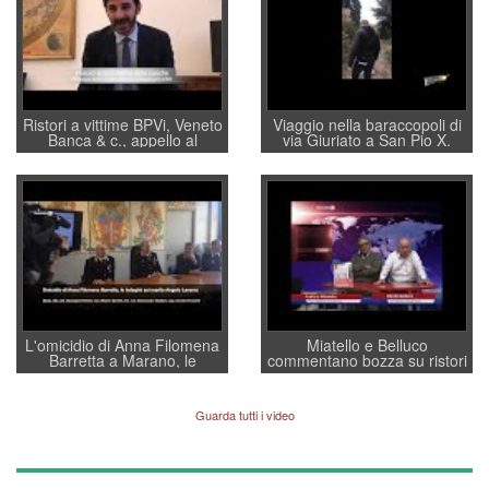
Ristori a vittime BPVi, Veneto
Viaggio nella baraccopoli di
Banca & c., appello al
via Giuriato a San Pio X.
sottosegretario Alessio
Vicenza ai Vicentini: “faremo
Villarosa: per mettere ordine
un regalo di Natale ai
convochi con Di Maio CNCU
residenti”
a supporto della cabina di
regia al Mef
L'omicidio di Anna Filomena
Miatello e Belluco
Barretta a Marano, le
commentano bozza su ristori
indagini dei carabinieri di
BPVi e Veneto Banca
Vicenza sul marito Angelo
Lavarra: più avvincenti di
Guarda tutti i video
quelle di... Barbara D'Urso