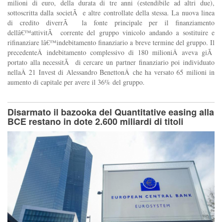
milioni di euro, della durata di tre anni (estendibile ad altri due),
sottoscritta dalla societÃ e altre controllate della stessa. La nuova linea
di credito diverrÃ la fonte principale per il finanziamento
dellâ€™attivitÃ corrente del gruppo vinicolo andando a sostituire e
rifinanziare lâ€™indebitamento finanziario a breve termine del gruppo. Il
precedenteÂ indebitamento complessivo di 180 milioniÂ aveva giÃ
portato alla necessitÃ di cercare un partner finanziario poi individuato
nellaÂ 21 Invest di Alessandro BenettonÂ che ha versato 65 milioni in
aumento di capitale per avere il 36% del gruppo.
Disarmato il bazooka del Quantitative easing alla
BCE restano in dote 2.600 miliardi di titoli