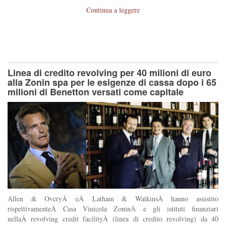
Continua a leggere
Linea di credito revolving per 40 milioni di euro
alla Zonin spa per le esigenze di cassa dopo i 65
milioni di Benetton versati come capitale
Allen & OveryÂ eÂ Latham & WatkinsÂ hanno assistito
rispettivamenteÂ Casa Vinicola ZoninÂ e gli istituti finanziari
nellaÂ revolving credit facilityÂ (linea di credito revolving) da 40