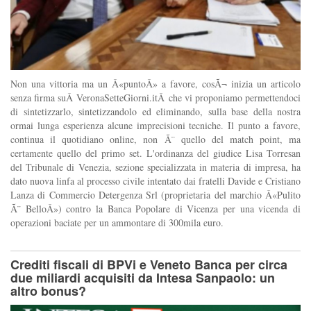
Non una vittoria ma un Â«puntoÂ» a favore, cosÃ¬ inizia un articolo
senza firma suÂ VeronaSetteGiorni.itÂ che vi proponiamo permettendoci
di sintetizzarlo, sintetizzandolo ed eliminando, sulla base della nostra
ormai lunga esperienza alcune imprecisioni tecniche. Il punto a favore,
continua il quotidiano online, non Ã¨ quello del match point, ma
certamente quello del primo set. L'ordinanza del giudice Lisa Torresan
del Tribunale di Venezia, sezione specializzata in materia di impresa, ha
dato nuova linfa al processo civile intentato dai fratelli Davide e Cristiano
Lanza di Commercio Detergenza Srl (proprietaria del marchio Â«Pulito
Ã¨ BelloÂ») contro la Banca Popolare di Vicenza per una vicenda di
operazioni baciate per un ammontare di 300mila euro.
Crediti fiscali di BPVi e Veneto Banca per circa
due miliardi acquisiti da Intesa Sanpaolo: un
altro bonus?