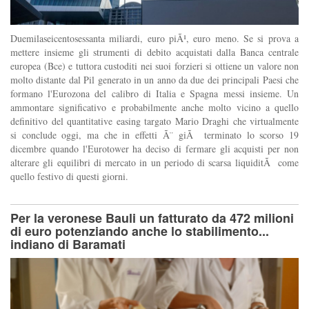
Duemilaseicentosessanta miliardi, euro piÃ¹, euro meno. Se si prova a
mettere insieme gli strumenti di debito acquistati dalla Banca centrale
europea (Bce) e tuttora custoditi nei suoi forzieri si ottiene un valore non
molto distante dal Pil generato in un anno da due dei principali Paesi che
formano l'Eurozona del calibro di Italia e Spagna messi insieme. Un
ammontare significativo e probabilmente anche molto vicino a quello
definitivo del quantitative easing targato Mario Draghi che virtualmente
si conclude oggi, ma che in effetti Ã¨ giÃ terminato lo scorso 19
dicembre quando l'Eurotower ha deciso di fermare gli acquisti per non
alterare gli equilibri di mercato in un periodo di scarsa liquiditÃ come
quello festivo di questi giorni.
Per la veronese Bauli un fatturato da 472 milioni
di euro potenziando anche lo stabilimento...
indiano di Baramati