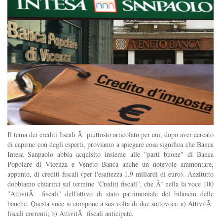
Il tema dei crediti fiscali Ã¨ piuttosto articolato per cui, dopo aver cercato
di capirne con degli esperti, proviamo a spiegare cosa significa che Banca
Intesa Sanpaolo abbia acquisito insieme alle "parti buone" di Banca
Popolare di Vicenza e Veneto Banca anche un notevole ammontare,
appunto, di crediti fiscali (per l'esattezza 1.9 miliardi di euro). Anzitutto
dobbiamo chiarirci sul termine "Crediti fiscali", che Ã¨ nella la voce 100
"AttivitÃ fiscali" dell'attivo di stato patrimoniale del bilancio delle
banche. Questa voce si compone a sua volta di due sottovoci: a) AttivitÃ
fiscali correnti; b) AttivitÃ fiscali anticipate.