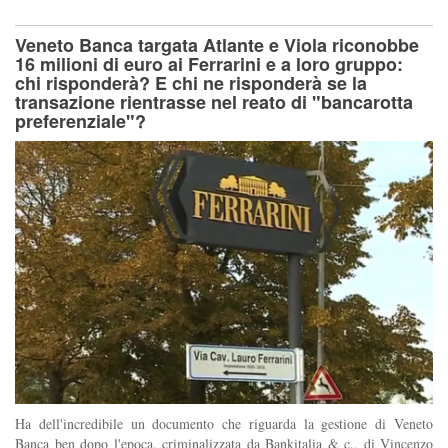
Veneto Banca targata Atlante e Viola riconobbe
16 milioni di euro ai Ferrarini e a loro gruppo:
chi risponderà? E chi ne risponderà se la
transazione rientrasse nel reato di "bancarotta
preferenziale"?
Ha dell'incredibile un documento che riguarda la gestione di Veneto
Banca ben dopo l'epoca, criminalizzata da Bankitalia & c., di Vincenzo