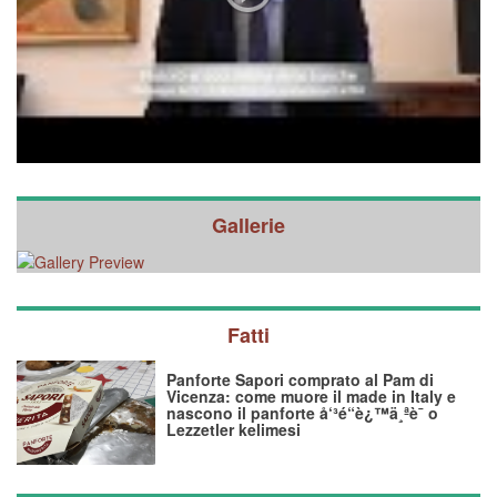
Gallerie
Fatti
Panforte Sapori comprato al Pam di
Vicenza: come muore il made in Italy e
nascono il panforte å‘³é“è¿™ä¸ªè¯ o
Lezzetler kelimesi