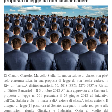
proposta di legge da non lasciar cadere
Di Claudio Consolo, Marcello Stella, La nuova azione di classe, non piÃ¹
solo consumeristica, in una proposta di legge da non lasciar cadere, in
Riv. dir. banc.,Â dirittobancario.it, 59, 2018 ISSN: 2279-9737.Â Rivista
di Diritto Bancario1.- Il 3 ottobre 2018 Ã¨ stata approvata alla Camera la
proposta di legge n. 791 presentata il 26 giugno 2018 ad iniziativa
dell'On. Salafia e altri in materia diÂ azione di classeÂ (class action). Il
disegno di legge[1] passa ora al Senato, assegnato in sede redigente alle
commissioni riunite Giustizia e Industria. Ossia al vaglio dei