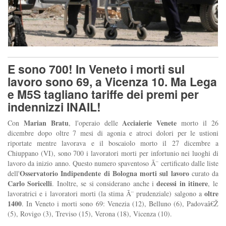
E sono 700! In Veneto i morti sul
lavoro sono 69, a Vicenza 10. Ma Lega
e M5S tagliano tariffe dei premi per
indennizzi INAIL!
Marian Bratu
Acciaierie Venete
Con
, l'operaio delle
morto il 26
dicembre dopo oltre 7 mesi di agonia e atroci dolori per le ustioni
riportate mentre lavorava e il boscaiolo morto il 27 dicembre a
Chiuppano (VI), sono 700 i lavoratori morti per infortunio nei luoghi di
lavoro da inizio anno. Questo numero spaventoso Ã¨ certificato dalle liste
Osservatorio Indipendente di Bologna morti sul lavoro
dell'
curato da
Carlo Soricelli
decessi in itinere
. Inoltre, se si considerano anche i
, le
oltre
lavoratrici e i lavoratori morti (la stima Ã¨ prudenziale) salgono a
1400
. In Veneto i morti sono 69: Venezia (12), Belluno (6), Padovaâ€Ž
(5), Rovigo (3), Treviso (15), Verona (18), Vicenza (10).