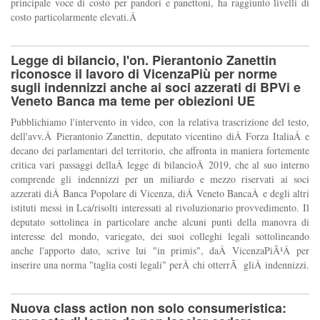
principale voce di costo per pandori e panettoni, ha raggiunto livelli di
costo particolarmente elevati.Â
Legge di bilancio, l'on. Pierantonio Zanettin
riconosce il lavoro di VicenzaPiù per norme
sugli indennizzi anche ai soci azzerati di BPVi e
Veneto Banca ma teme per obiezioni UE
Pubblichiamo l'intervento in video, con la relativa trascrizione del testo,
dell'avv.Â Pierantonio Zanettin, deputato vicentino diÂ Forza ItaliaÂ e
decano dei parlamentari del territorio, che affronta in maniera fortemente
critica vari passaggi dellaÂ legge di bilancioÂ 2019, che al suo interno
comprende gli indennizzi per un miliardo e mezzo riservati ai soci
azzerati diÂ Banca Popolare di Vicenza, diÂ Veneto BancaÂ e degli altri
istituti messi in Lca/risolti interessati al rivoluzionario provvedimento. Il
deputato sottolinea in particolare anche alcuni punti della manovra di
interesse del mondo, variegato, dei suoi colleghi legali sottolineando
anche l'apporto dato, scrive lui "in primis", daÂ VicenzaPiÃ¹Â per
inserire una norma "taglia costi legali" perÂ chi otterrÃ gliÂ indennizzi.
Nuova class action non solo consumeristica: