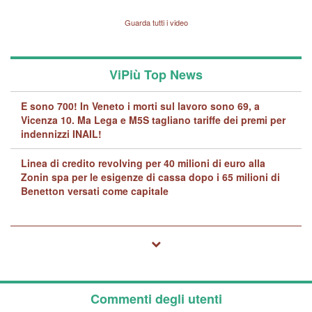
Vicenza sul marito Angelo
Lavarra: più avvincenti di
Guarda tutti i video
quelle di... Barbara D'Urso
ViPiù Top News
E sono 700! In Veneto i morti sul lavoro sono 69, a
Vicenza 10. Ma Lega e M5S tagliano tariffe dei premi per
indennizzi INAIL!
Linea di credito revolving per 40 milioni di euro alla
Zonin spa per le esigenze di cassa dopo i 65 milioni di
Benetton versati come capitale
Commenti degli utenti