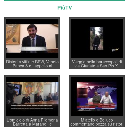
PiùTV
Ristori a vittime BPVi, Veneto
Viaggio nella baraccopoli di
Banca & c., appello al
via Giuriato a San Pio X.
sottosegretario Alessio
Vicenza ai Vicentini: “faremo
Villarosa: per mettere ordine
un regalo di Natale ai
convochi con Di Maio CNCU
residenti”
a supporto della cabina di
regia al Mef
L'omicidio di Anna Filomena
Miatello e Belluco
Barretta a Marano, le
commentano bozza su ristori
indagini dei carabinieri di
BPVi e Veneto Banca