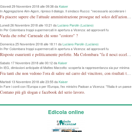
Giovedi 29 Novembre 2018 alle 09:38 da
Kaiser
In Aggregazione Aim-Agsm, ripreso il dialogo. Il sindaco Rucco: "necessario accelerare i
tempi"
Fa piacere sapere che l'attuale amministrazione prosegue nel solco dell'azione iniziata dalla vecchia senza tante polemiche. Come per la mostra al Chiericati, si dimostra che l'amministrazione non deve essere per forza in opposizione a quello che hanno fatto gli altri.
Lunedi 26 Novembre 2018 alle 10:21 da
Luciano Parolin (Luciano)
In Per Colombara troppi supermercati in apertura a Vicenza: ad approvarli fu
l'amministrazione di cui faceva parte
Varda che roba! Carneade chi sono "costoro" ?
Domenica 25 Novembre 2018 alle 18:11 da
Luciano Parolin (Luciano)
In Per Colombara troppi supermercati in apertura a Vicenza: ad approvarli fu
l'amministrazione di cui faceva parte
Risposte esaurienti e politicamente perfette. Ma Colombara "fa il nesci eccellenza o non ha capito?". Le elezioni le ha perse, ed è rimasto SOLO, con un regolamento comunale che LE permette di fare GRUPPO con una sola Persona. Cosa ci sta a fare lì, entri nel PD così fa "gruppo"....Amen.
Sabato 17 Novembre 2018 alle 00:12 da
Kaiser
In IEG, dimissioni anticipate di Matteo Marzotto: scoperta la rappresentanza sia pur minima
di Vicenza a Rimini a poco da sbarco in Borsa
Fra tanti che non vedono l'ora di salire sul carro del vincitore, con risultati tragicomici, almeno due che coerenti con se stessi scendono dalla giostra.
Martedi 13 Novembre 2018 alle 23:55 da
Kaiser
In Fare i conti con l’Europa o per l’Europa, l'ex ministro Padoan a Vicenza: "l'Italia è un paese
bancocentrico e ha un problema di credibilità"
Contano più gli slogan e facebook del serio lavoro.
Edicola online