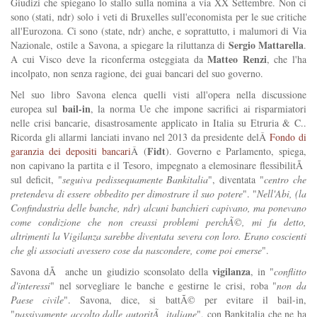
Giudizi che spiegano lo stallo sulla nomina a via XX Settembre. Non ci
sono (stati, ndr) solo i veti di Bruxelles sull'economista per le sue critiche
all'Eurozona. Ci sono (state, ndr) anche, e soprattutto, i malumori di Via
Sergio Mattarella
Nazionale, ostile a Savona, a spiegare la riluttanza di
.
Matteo Renzi
A cui Visco deve la riconferma osteggiata da
, che l'ha
incolpato, non senza ragione, dei guai bancari del suo governo.
Nel suo libro Savona elenca quelli visti all'opera nella discussione
bail-in
europea sul
, la norma Ue che impone sacrifici ai risparmiatori
nelle crisi bancarie, disastrosamente applicato in Italia su Etruria & C..
Ricorda gli allarmi lanciati invano nel 2013 da presidente delÂ
Fondo di
Fidt
garanzia dei depositi bancari
Â (
). Governo e Parlamento, spiega,
non capivano la partita e il Tesoro, impegnato a elemosinare flessibilitÃ
sul deficit, "
seguiva pedissequamente Bankitalia
", diventata "
centro che
pretendeva di essere obbedito per dimostrare il suo potere
". "
Nell'Abi, (la
Confindustria delle banche, ndr) alcuni banchieri capivano, ma ponevano
come condizione che non creassi problemi perchÃ©, mi fu detto,
altrimenti la Vigilanza sarebbe diventata severa con loro. Erano coscienti
che gli associati avessero cose da nascondere, come poi emerse
".
vigilanza
Savona dÃ anche un giudizio sconsolato della
, in "
conflitto
d'interessi
" nel sorvegliare le banche e gestirne le crisi, roba "
non da
Paese civile
". Savona, dice, si battÃ© per evitare il bail-in,
"
passivamente accolto dalle autoritÃ italiane
", con Bankitalia che ne ha