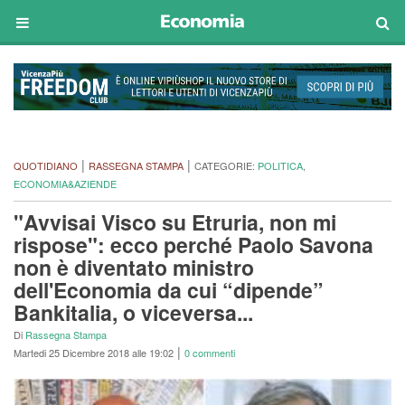
|
|
QUOTIDIANO
RASSEGNA STAMPA
CATEGORIE:
POLITICA
,
ECONOMIA&AZIENDE
"Avvisai Visco su Etruria, non mi
rispose": ecco perché Paolo Savona
non è diventato ministro
dell'Economia da cui “dipende”
Bankitalia, o viceversa...
Di
Rassegna Stampa
|
Martedi 25 Dicembre 2018 alle 19:02
0 commenti