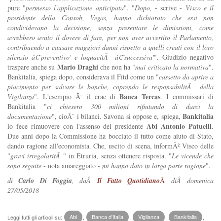
pure "
permesso l'applicazione anticipata
". "
Dopo,
- scrive -
Visco e il
presidente della Consob, Vegas, hanno dichiarato che essi non
condividevano la decisione, senza presentare le dimissioni, come
avrebbero avuto il dovere di fare, per non aver avvertito il Parlamento,
contribuendo a causare maggiori danni rispetto a quelli creati con il loro
silenzio â€˜preventivo' e loquacitÃ â€˜successiva'
". Giudizio negativo
Mario Draghi
traspare anche su
che non ha "
mai criticato la normativa
".
Bankitalia, spiega dopo, considerava il Fitd come un "
cassetto da aprire a
piacimento per salvare le banche, coprendo le responsabilitÃ della
Banca Tercas
Vigilanza
". L'esempio Ã¨ il crac di
. I commissari di
Bankitalia "
ci chiesero 300 milioni rifiutando di darci la
Bankitalia
documentazione
", cioÃ¨ i bilanci. Savona si oppose e, spiega,
Abi
Antonio Patuelli
lo fece rimuovere con l'assenso del presidente
.
Due anni dopo la Commissione ha bocciato il tutto come aiuto di Stato,
dando ragione all'economista. Che, uscito di scena, informÃ² Visco delle
"
gravi irregolaritÃ
" in Etruria, senza ottenere risposta. "
Le vicende che
sono seguite
- nota amareggiato -
mi hanno dato in larga parte ragione
".
di
Carlo Di Foggia
, daÂ
Il Fatto Quotidiano
Â
diÂ domenica
27/05/2018
Leggi tutti gli articoli su:
Abi
,
Banca d'Italia
,
Vigilanza
,
Bankitalia
,