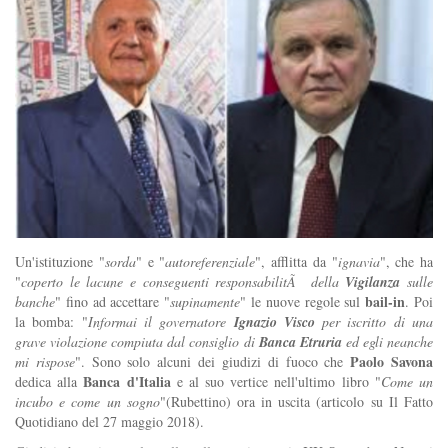
Un'istituzione "
sorda
" e "
autoreferenziale
", afflitta da "
ignavia
", che ha
"
coperto le lacune e conseguenti responsabilitÃ della
Vigilanza
sulle
bail-in
banche
" fino ad accettare "
supinamente
" le nuove regole sul
. Poi
la bomba: "
Informai il governatore
Ignazio Visco
per iscritto di una
grave violazione compiuta dal consiglio di
Banca Etruria
ed egli neanche
Paolo Savona
mi rispose
". Sono solo alcuni dei giudizi di fuoco che
Banca d'Italia
dedica alla
e al suo vertice nell'ultimo libro "
Come un
incubo e come un sogno
"(Rubettino) ora in uscita (articolo su Il Fatto
Quotidiano del 27 maggio 2018).