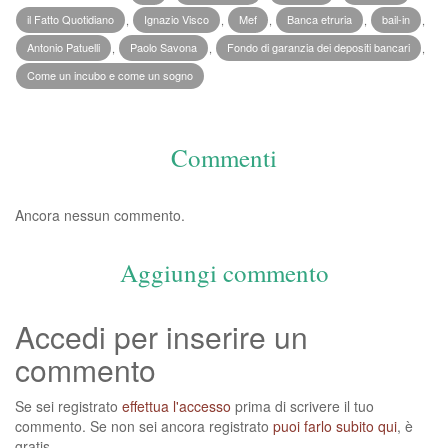
il Fatto Quotidiano
,
Ignazio Visco
,
Mef
,
Banca etruria
,
bail-in
,
Antonio Patuelli
,
Paolo Savona
,
Fondo di garanzia dei depositi bancari
,
Come un incubo e come un sogno
Commenti
Ancora nessun commento.
Aggiungi commento
Accedi per inserire un
commento
Se sei registrato
effettua l'accesso
prima di scrivere il tuo
commento. Se non sei ancora registrato
puoi farlo subito qui
, è
gratis.